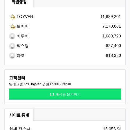
회원랭킹
TOYVER
11,689,201
토이버
7,170,881
비투비
1,089,720
픽스탕
827,400
타코
818,380
고객센터
텔레그램 : cs_toyver 평일 09:00 - 20:30
1:1 게시판 문의하기
사이트 통계
현재 접속자
13,056 명