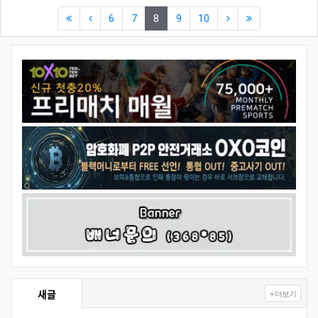
(current)
6
7
8
9
10
새글
+ 더보기