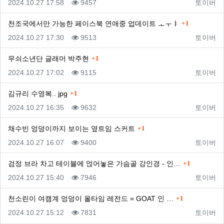
등록일
조회
등록자
2024.10.27 17:58
9457
토이버
댓글
천조국에서만 가능한 페이스북 연애중 업데이트 ㅗㅜㅑ
1
등록일
조회
등록자
2024.10.27 17:30
9513
토이버
댓글
무쇠소년단 글래머 박주현
1
등록일
조회
등록자
2024.10.27 17:02
9115
토이버
댓글
김규리 수영복.. jpg
1
등록일
조회
등록자
2024.10.27 16:35
9632
토이버
댓글
채수빈 엉덩이까지 보이는 옆트임 스커트
1
등록일
조회
등록자
2024.10.27 16:07
9400
토이버
댓글
검정 브라 차고 테이블에 얹어놓은 가슴골 강인경 - 인…
1
등록일
조회
등록자
2024.10.27 15:40
7946
토이버
댓글
천소린이 여캠계 엉덩이 올타임 레전드 = GOAT 인 …
1
등록일
조회
등록자
2024.10.27 15:12
7831
토이버