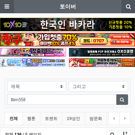
메뉴
토이버
검색대상
검색어
검색
링크모음 - 유용한 사이트 링크 분류 목
이전 분류
다음
전체
웹툰
토렌트
19성인
밤문화
먹튀검증
전체
136
/ 5 페이지