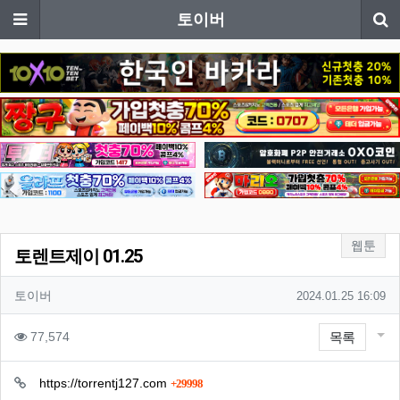
메뉴
토이버
분류
웹툰
토렌트제이 01.25
작성자 정보
작성자
작성일
토이버
2024.01.25 16:09
컨텐츠 정보
게시
조회
77,574
목록
관련자료
회 연결
https://torrentj127.com
29998