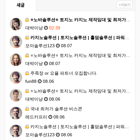
새글
+ 더보기
⭐️노바솔루션⭐️ 토지노 카지노 제작임대 및 최저가 알공급 @OSILZANG
대박이냥
02:39
카지노솔루션 | 토지노솔루션 | 홀덤솔루션 | 파워볼솔루션 | 모아솔루션 412156161
모아솔루션123
08.07
⭐️노바솔루션⭐️ 토지노 카지노 제작임대 및 최저가 알공급 텔레@OSILZANG
대박이냥
08.07
주죽장 or 요율 파트너 모집합니다.
fun88
08.06
⭐️노바솔루션⭐️ 토지노 카지노 제작임대 및 최저가 알공급 텔레@OSILZANG http://제작.서버.한국
대박이냥
08.06
국내 최저가 솔루션 비스콘
레드카프리
08.06
카지노솔루션 | 토지노솔루션 | 홀덤솔루션 | 파워볼솔루션 | 모아솔루션 098716542
모아솔루션123
08.06