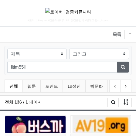
#토이버 #toyver #검증커뮤니티 #먹튀검증업체 #텔레그램
cs_toyver
관련자료
게
목록
검색대상
검색어
검색
링크모음 - 유용한 사이트 링크 분류 목
이전 분류
다음
전체
웹툰
토렌트
19성인
밤문화
먹튀검증
전체
136
/ 1 페이지