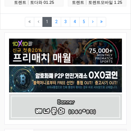
토렌트
토다와 01.25
토렌트
토렌트모바일 1.25
(current)
1
2
3
4
5