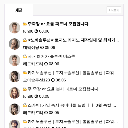
새글
+ 더보기
주죽장 or 요율 파트너 모집합니다.
fun88
08.06
⭐️노바솔루션⭐️ 토지노 카지노 제작임대 및 최저가 알공급 텔레@OSILZANG http://제작.서버.한국
대박이냥
08.06
국내 최저가 솔루션 비스콘
레드카프리
08.06
카지노솔루션 | 토지노솔루션 | 홀덤솔루션 | 파워볼솔루션 | 모아솔루션 098716542
모아솔루션123
08.06
주 죽장 or 요율 본사 파트너 모집합니다.
fun88
08.05
스카이! 가입 즉시 꽁머니를 드립니다. 8월 특별 이벤트! 754578
레드카프리
08.05
카지노솔루션 | 토지노솔루션 | 홀덤솔루션 | 파워볼솔루션 | 모아솔루션 4112156161