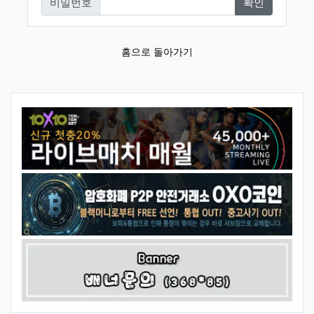
비밀번호
확인
필수
홈으로 돌아가기