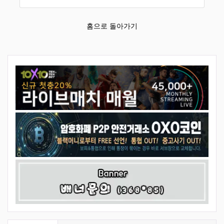
홈으로 돌아가기