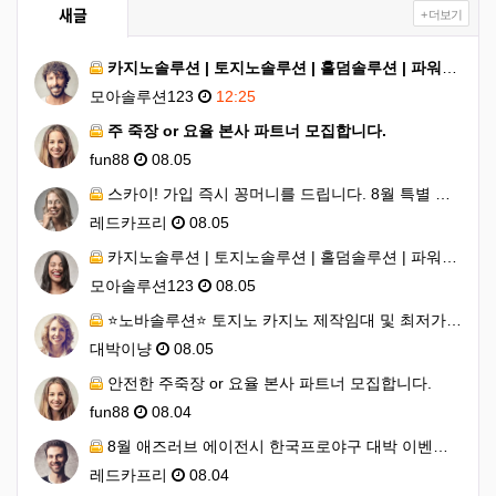
새글
+ 더보기
카지노솔루션 | 토지노솔루션 | 홀덤솔루션 | 파워볼솔루션 | 모아솔루션 098716542
모아솔루션123
12:25
주 죽장 or 요율 본사 파트너 모집합니다.
fun88
08.05
스카이! 가입 즉시 꽁머니를 드립니다. 8월 특별 이벤트! 754578
레드카프리
08.05
카지노솔루션 | 토지노솔루션 | 홀덤솔루션 | 파워볼솔루션 | 모아솔루션 4112156161
모아솔루션123
08.05
⭐️노바솔루션⭐️ 토지노 카지노 제작임대 및 최저가 알공급 @OSILZANG
대박이냥
08.05
안전한 주죽장 or 요율 본사 파트너 모집합니다.
fun88
08.04
8월 애즈러브 에이전시 한국프로야구 대박 이벤트 65564
레드카프리
08.04