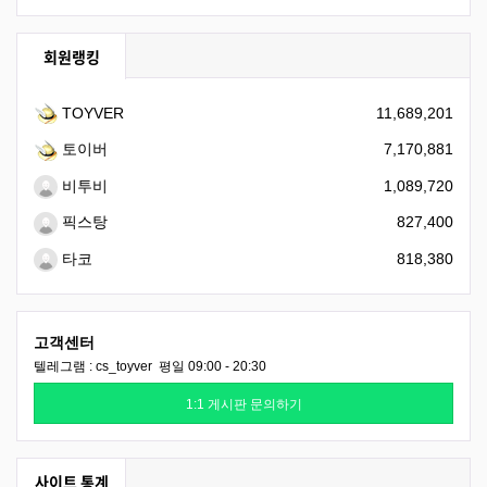
회원랭킹
TOYVER
11,689,201
토이버
7,170,881
비투비
1,089,720
픽스탕
827,400
타코
818,380
고객센터
텔레그램 : cs_toyver 평일 09:00 - 20:30
1:1 게시판 문의하기
사이트 통계