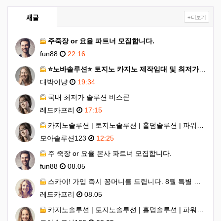
새글
+ 더보기
주죽장 or 요율 파트너 모집합니다.
fun88
22:16
⭐️노바솔루션⭐️ 토지노 카지노 제작임대 및 최저가 알공급 텔레@OSILZANG http://제작.서버.한국
대박이냥
19:34
국내 최저가 솔루션 비스콘
레드카프리
17:15
카지노솔루션 | 토지노솔루션 | 홀덤솔루션 | 파워볼솔루션 | 모아솔루션 098716542
모아솔루션123
12:25
주 죽장 or 요율 본사 파트너 모집합니다.
fun88
08.05
스카이! 가입 즉시 꽁머니를 드립니다. 8월 특별 이벤트! 754578
레드카프리
08.05
카지노솔루션 | 토지노솔루션 | 홀덤솔루션 | 파워볼솔루션 | 모아솔루션 4112156161