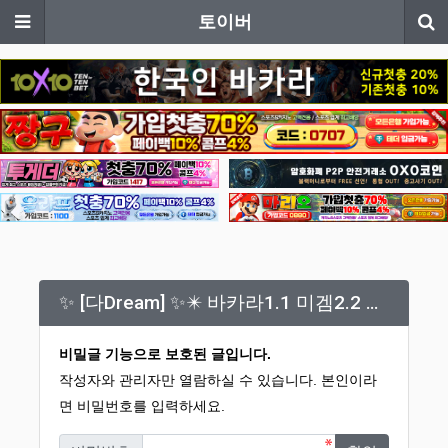
메뉴
토이버
✨ [다Dream] ✨✴️ 바카라1.1 미겜2.2 슬롯4.0 / 페이백5%✨✴️ - 페이백
비밀글 기능으로 보호된 글입니다.
작성자와 관리자만 열람하실 수 있습니다. 본인이라
면 비밀번호를 입력하세요.