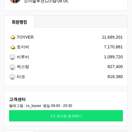
모아솔루션123
08.05
회원랭킹
TOYVER
11,689,201
토이버
7,170,881
비투비
1,089,720
픽스탕
827,400
타코
818,380
고객센터
텔레그램 : cs_toyver 평일 09:00 - 20:30
1:1 게시판 문의하기