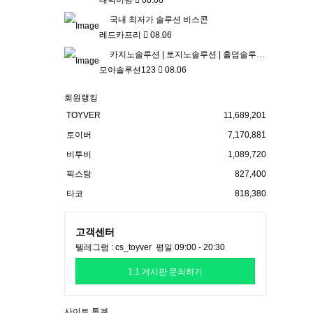
대박이냥
08.06
국내 최저가 솔루션 비스콘
레드카프리
08.06
카지노솔루션 | 토지노솔루션 | 홀덤솔루션 | 파워볼솔루션 | 모아솔루션 098716542
모아솔루션123
08.06
회원랭킹
TOYVER
11,689,201
토이버
7,170,881
비투비
1,089,720
픽스탕
827,400
타코
818,380
고객센터
텔레그램 : cs_toyver 평일 09:00 - 20:30
1:1 게시판 문의하기
사이트 통계