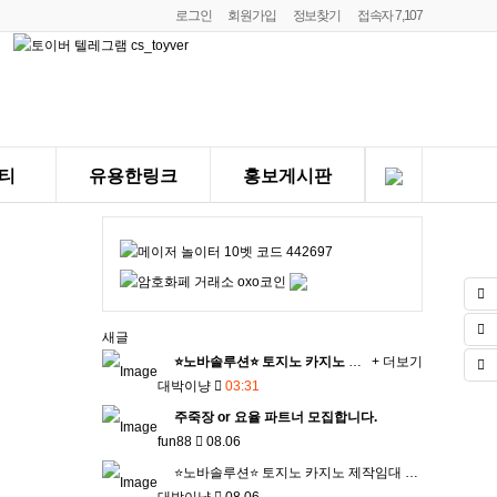
로그인
회원가입
정보찾기
접속자 7,107
티
유용한링크
홍보게시판
새글
⭐️노바솔루션⭐️ 토지노 카지노 제작임대 및 최저가 알공급 텔레@OSILZANG
+ 더보기
대박이냥
03:31
주죽장 or 요율 파트너 모집합니다.
fun88
08.06
⭐️노바솔루션⭐️ 토지노 카지노 제작임대 및 최저가 알공급 텔레@OSILZANG http://제작.서버.한국