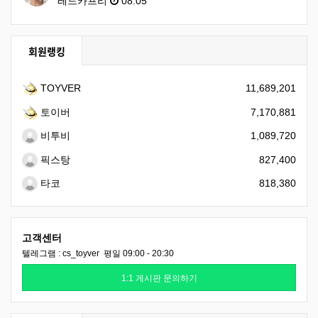
레드카프리
08.05
회원랭킹
TOYVER
11,689,201
토이버
7,170,881
비투비
1,089,720
픽스탕
827,400
타코
818,380
고객센터
텔레그램 : cs_toyver 평일 09:00 - 20:30
1:1 게시판 문의하기