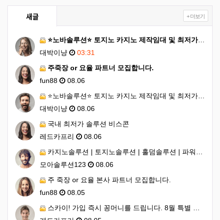
새글
+ 더보기
⭐️노바솔루션⭐️ 토지노 카지노 제작임대 및 최저가 알공급 텔레@OSILZANG
대박이냥
03:31
주죽장 or 요율 파트너 모집합니다.
fun88
08.06
⭐️노바솔루션⭐️ 토지노 카지노 제작임대 및 최저가 알공급 텔레@OSILZANG http://제작.서버.한국
대박이냥
08.06
국내 최저가 솔루션 비스콘
레드카프리
08.06
카지노솔루션 | 토지노솔루션 | 홀덤솔루션 | 파워볼솔루션 | 모아솔루션 098716542
모아솔루션123
08.06
주 죽장 or 요율 본사 파트너 모집합니다.
fun88
08.05
스카이! 가입 즉시 꽁머니를 드립니다. 8월 특별 이벤트! 754578