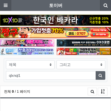
메뉴
토이버
검색대상
검색어
검색
전체
0
/ 1 페이지