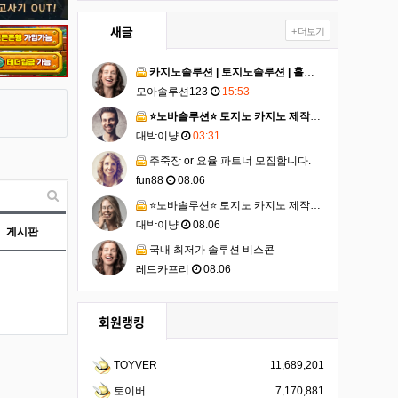
새글
+ 더보기
카지노솔루션 | 토지노솔루션 | 홀덤솔루션 | 파워볼솔루션 | 모아솔루션 412156161
모아솔루션123
15:53
⭐️노바솔루션⭐️ 토지노 카지노 제작임대 및 최저가 알공급 텔레@OSILZANG
대박이냥
03:31
주죽장 or 요율 파트너 모집합니다.
fun88
08.06
⭐️노바솔루션⭐️ 토지노 카지노 제작임대 및 최저가 알공급 텔레@OSILZANG http://제작.서버.한국
새글 검색
대박이냥
08.06
게시판
국내 최저가 솔루션 비스콘
레드카프리
08.06
회원랭킹
TOYVER
11,689,201
토이버
7,170,881