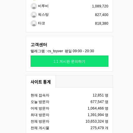
비투비
1,089,720
픽스탕
827,400
타코
818,380
고객센터
텔레그램 : cs_toyver 평일 09:00 - 20:30
1:1 게시판 문의하기
사이트 통계
현재 접속자
12,851 명
오늘 방문자
677,547 명
어제 방문자
1,064,466 명
최대 방문자
1,391,994 명
전체 방문자
10,653,324 명
전체 게시물
275,479 개