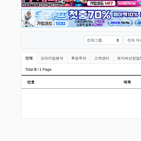
게시판그룹
검색대상
전체게시물 그룹 목록
전체
프리미엄분석
후방주의
고객센터
토이버선정업
Total
0
/ 1 Page
번호
제목