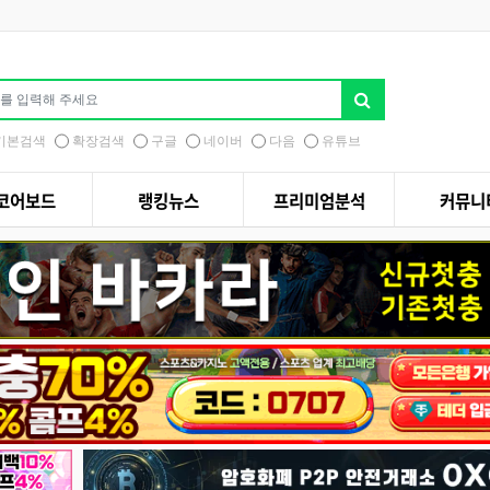
기본검색
확장검색
구글
네이버
다음
유튜브
코어보드
랭킹뉴스
프리미엄분석
커뮤니